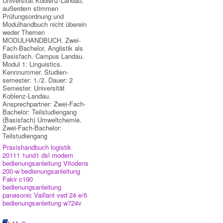
Universität Koblenz-Landau,
außerdem stimmen
Prüfungsordnung und
Modulhandbuch nicht überein
weder Themen
MODULHANDBUCH. Zwei-
Fach-Bachelor, Anglistik als
Basisfach. Campus Landau.
Modul 1: Linguistics.
Kennnummer. Studien-
semester: 1./2. Dauer: 2
Semester. Universität
Koblenz-Landau.
Ansprechpartner: Zwei-Fach-
Bachelor: Teilstudiengang
(Basisfach) Umweltchemie.
Zwei-Fach-Bachelor:
Teilstudiengang
Praxishandbuch logistik
20111
1und1 dsl modem
bedienungsanleitung
Vitodens
200-w bedienungsanleitung
Fakir c190
bedienungsanleitung
panasonic
Vaillant ved 24 e/6
bedienungsanleitung w724v