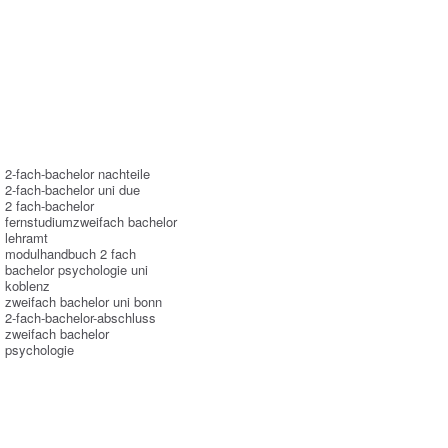
2-fach-bachelor nachteile
2-fach-bachelor uni due
2 fach-bachelor
fernstudiumzweifach bachelor
lehramt
modulhandbuch 2 fach
bachelor psychologie uni
koblenz
zweifach bachelor uni bonn
2-fach-bachelor-abschluss
zweifach bachelor
psychologie