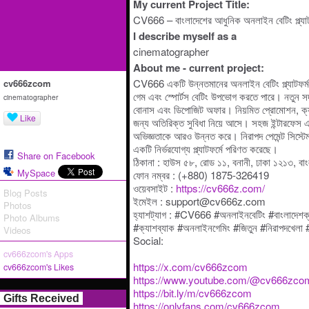
My current Project Title:
CV666 – বাংলাদেশের আধুনিক অনলাইন বেটিং প্ল্যা
I describe myself as a
cinematographer
About me - current project:
CV666 একটি উন্নতমানের অনলাইন বেটিং প্ল্যাটফর্ম,
cv666zcom
গেম এবং স্পোর্টস বেটিং উপভোগ করতে পারে। নতুন স
cinematographer
বোনাস এবং ডিপোজিট অফার। নিয়মিত প্রোমোশন, ক্যা
Like
জন্য অতিরিক্ত সুবিধা নিয়ে আসে। সহজ ইন্টারফেস এব
অভিজ্ঞতাকে আরও উন্নত করে। নিরাপদ পেমেন্ট সিস্
একটি নির্ভরযোগ্য প্ল্যাটফর্মে পরিণত করেছে।
Share on Facebook
ঠিকানা : হাউস ৫৮, রোড ১১, বনানী, ঢাকা ১২১৩, বা
MySpace
ফোন নম্বর : (+880) 1875-326419
ওয়েবসাইট :
https://cv666z.com/
Blog Posts
ইমেইল : support@cv666z.com
Photos
হ্যাশট্যাগ : #CV666 #অনলাইনবেটিং #বাংলাদেশক্যা
Photo Albums
#ক্যাশব্যাক #অনলাইনগেমিং #জিতুন #নিরাপদখেলা 
Videos
Social:
cv666zcom's Apps
https://x.com/cv666zcom
cv666zcom's Likes
https://www.youtube.com/@cv666zco
https://bit.ly/m/cv666zcom
Gifts Received
https://onlyfans.com/cv666zcom