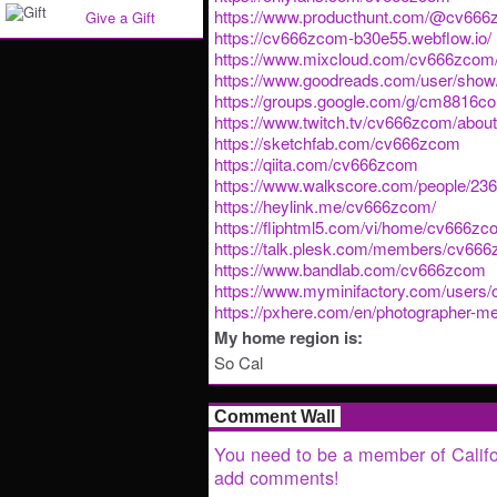
https://www.producthunt.com/@cv66
Give a Gift
https://cv666zcom-b30e55.webflow.io/
https://www.mixcloud.com/cv666zcom
https://www.goodreads.com/user/sho
https://groups.google.com/g/cm8816c
https://www.twitch.tv/cv666zcom/about
https://sketchfab.com/cv666zcom
https://qiita.com/cv666zcom
https://www.walkscore.com/people/2
https://heylink.me/cv666zcom/
https://fliphtml5.com/vi/home/cv666z
https://talk.plesk.com/members/cv66
https://www.bandlab.com/cv666zcom
https://www.myminifactory.com/users
https://pxhere.com/en/photographer-m
My home region is:
So Cal
Comment Wall
You need to be a member of Califo
add comments!