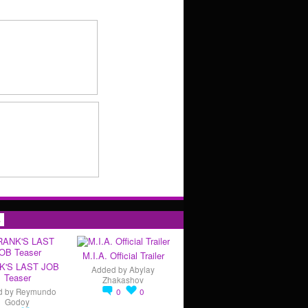
s
M.I.A. Official Trailer
K'S LAST JOB
Added by
Abylay
Teaser
Zhakashov
d by
Reymundo
0
0
Godoy