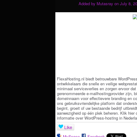
Added by
Mutasray
on July 8, 2
FlexaHosting.nl biedt betrouwbare WordPress-
ontwikkelaars die snelle en veilige webprest
minimaal serviceverlies en zorgen ervoor da
gerenommeerde e-mailhostingprovider zijn, b
domeinnaam voor effectievere branding en c
ons gebruiksvriendelijke platform dat onderst
begint, groeit of uw bestaande bedrijf uitbrei
aanwezigheid op één plek beheren. Klik hier
informatie over WordPress-hosting in Nederl
Like
MySpace
Facebook