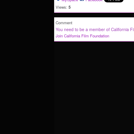
Views:
5
Comment
You need to be a member of California F
Join California Film Foundation