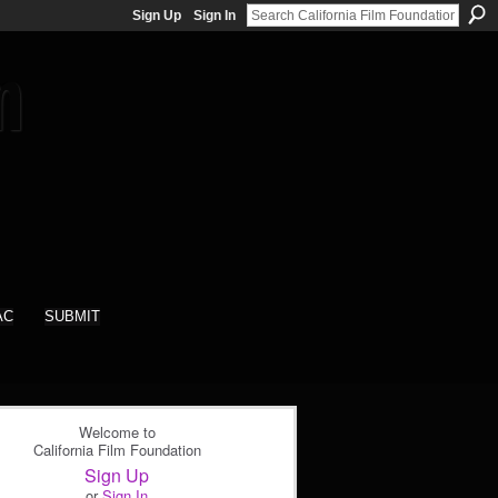
Sign Up
Sign In
AC
SUBMIT
Welcome to
California Film Foundation
Sign Up
or
Sign In