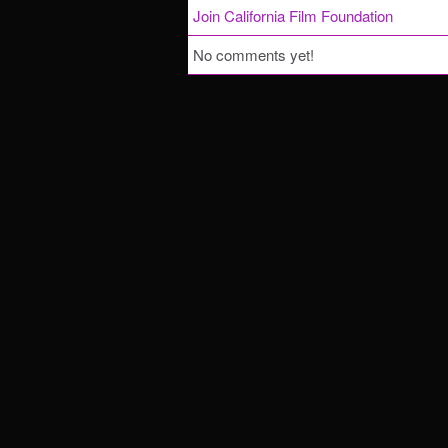
Join California Film Foundation
No comments yet!