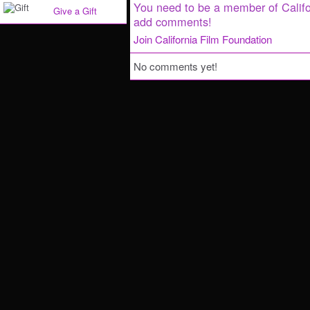
You need to be a member of Califo
Give a Gift
add comments!
Join California Film Foundation
No comments yet!