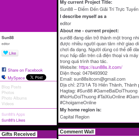
My current Project Title:
Sun88 – Điểm Đến Giải Trí Trực Tuyế
I describe myself as a
editor
About me - current project:
sun88 đang dần trở thành một trong nhữn
Sun88
được nhiều người quan tâm nhờ giao diệ
editor
chơi đa dạng. Người dùng có thể dễ dà
Like
mục hấp dẫn trên cả điện thoại và má
trong quá trình thao tác.
Website:
https://sun88s.it.com/
Share on Facebook
Điện thoại: 0478493902
MySpace
Email: sun88sitcom@gmail.com
Địa chỉ: 273/1A Tô Hiến Thành, Thành
Blog Posts
Hagtag: #Sun88 #GameBaiDoiThuong 
Photos
#NoHuDoiThuong #TaiXiuOnline #Ga
Photo Albums
#ChoigameOnline
Videos
My home region is:
Sun88's Apps
Capital Region
Sun88's Likes
Comment Wall
Gifts Received